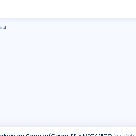
ral
alário da Carreira/Cargo: EE - MECANICO