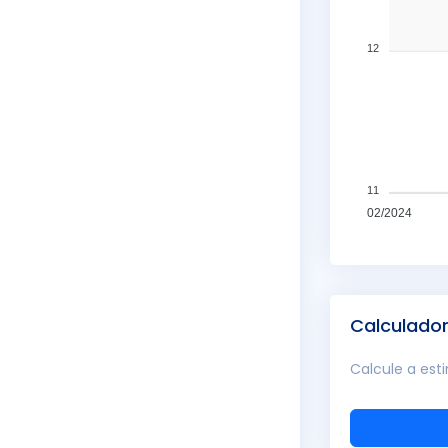
12
11
02/2024
Calculado
Calcule a est