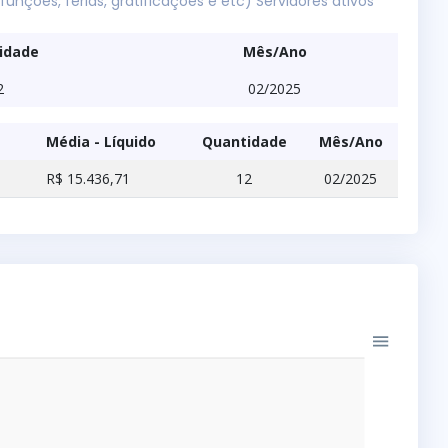
funções, férias, gratificações e etc) Servidores ativos
idade
Mês/Ano
2
02/2025
Média - Líquido
Quantidade
Mês/Ano
R$ 15.436,71
12
02/2025