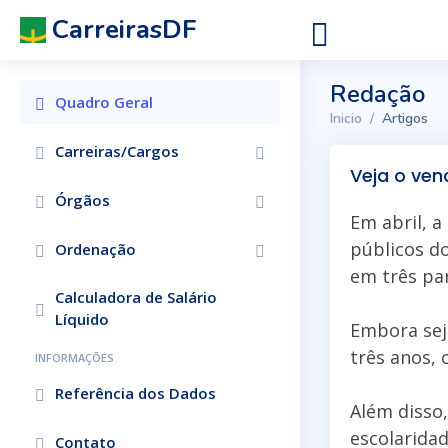
CarreirasDF
Redação
Quadro Geral
Inicio
Artigos
Carreiras/Cargos
Veja o ven
Órgãos
Em abril, a
públicos do
Ordenação
em três par
Calculadora de Salário
Líquido
Embora seja
três anos, 
INFORMAÇÕES
Referência dos Dados
Além disso,
escolarida
Contato